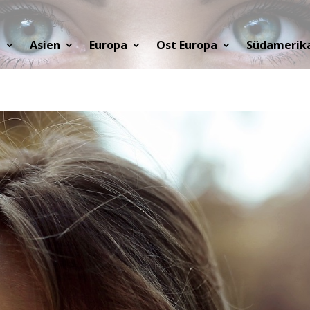
a
Asien
Europa
Ost Europa
Südamerik