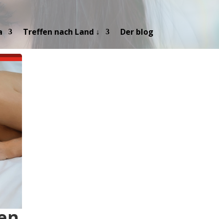
a
Treffen nach Land ↓
Der blog
fen