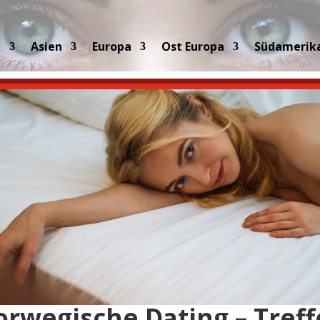
a
Asien
Europa
Ost Europa
Südamerik
rwegische Dating – Tref