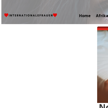
Home
Afrik
No