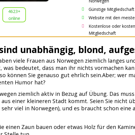
Norwegen
Günstige Mitgliedschaft

4623+
Website mit den meiste
online

Kostenlose oder kostenp

Mitgliedschaft
sind unabhängig, blond, aufge
haben viele Frauen aus Norwegen ziemlich langes u
t, was bedeutet, dass man ihr nichts vormachen kan
 also können Sie genauso gut ehrlich sein.Aber; wer 
genten Humor hat?
wegen ziemlich aktiv in Bezug auf Übung. Das muss
 aus einer kleineren Stadt kommt. Seien Sie nicht ü
t sehr viel in Norwegen), und es braucht schon ein
ie einen Zaun bauen oder etwas Holz für den Kamine
 Stelle tun.