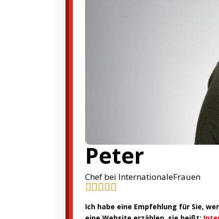
Peter
Chef bei InternationaleFrauen





Ich habe eine Empfehlung für Sie, we
eine Website erzählen, sie heißt:
Inte