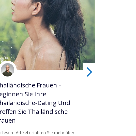
hailändische Frauen –
Chinesisc
eginnen Sie Ihre
Chinesisch
hailändische-Dating Und
Chinesische F
reffen Sie Thailändische
Männern aus d
rauen
interessieren…
 diesem Artikel erfahren Sie mehr über