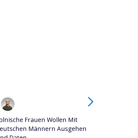
olnische Frauen Wollen Mit
Spanische
eutschen Männern Ausgehen
Spanische 
nd Daten