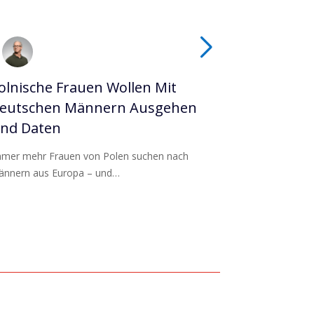
olnische Frauen Wollen Mit
Tschechisc
eutschen Männern Ausgehen
Ausgehen 
nd Daten
Frauen Au
mer mehr Frauen von Polen suchen nach
Tschechische 
nnern aus Europa – und…
Männern aus de