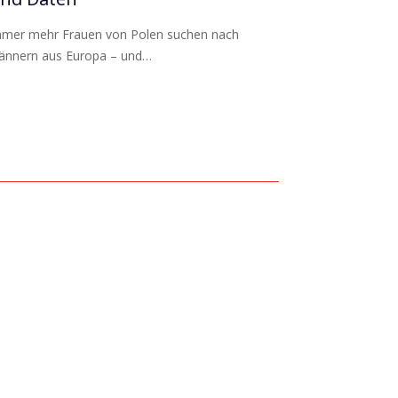
Wenn Sie an ein
interessiert si
mer mehr Frauen von Polen suchen nach
nnern aus Europa – und…