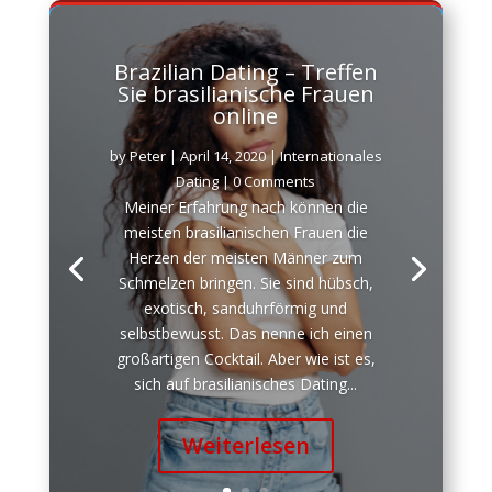
Brazilian Dating – Treffen
Sie brasilianische Frauen
online
by
Peter
|
April 14, 2020
|
Internationales
Dating
| 0 Comments
Meiner Erfahrung nach können die
meisten brasilianischen Frauen die
Herzen der meisten Männer zum
Schmelzen bringen. Sie sind hübsch,
exotisch, sanduhrförmig und
selbstbewusst. Das nenne ich einen
großartigen Cocktail. Aber wie ist es,
sich auf brasilianisches Dating...
Weiterlesen